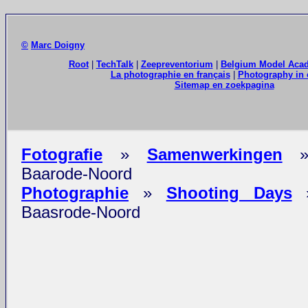
©
Marc Doigny
Root
|
TechTalk
|
Zeepreventorium
|
Belgium Model Aca
La photographie en français
|
Photography in 
Sitemap en zoekpagina
Fotografie
»
Samenwerkingen
Baarode-Noord
Photographie
»
Shooting Days
Baasrode-Noord