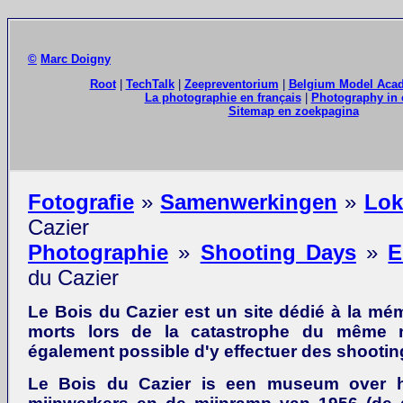
©
Marc Doigny
Root
|
TechTalk
|
Zeepreventorium
|
Belgium Model Aca
La photographie en français
|
Photography in 
Sitemap en zoekpagina
Fotografie
»
Samenwerkingen
»
Lok
Cazier
Photographie
»
Shooting Days
»
E
du Cazier
Le Bois du Cazier est un site dédié à la mé
morts lors de la catastrophe du même n
également possible d'y effectuer des shootin
Le Bois du Cazier is een museum over h