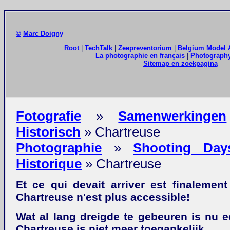
©
Marc Doigny
Root
|
TechTalk
|
Zeepreventorium
|
Belgium Model
La photographie en français
|
Photography
Sitemap en zoekpagina
Fotografie
»
Samenwerkingen
Historisch
» Chartreuse
Photographie
»
Shooting Day
Historique
» Chartreuse
Et ce qui devait arriver est finalement 
Chartreuse n'est plus accessible!
Wat al lang dreigde te gebeuren is nu een
Chartreuse is niet meer toegankelijk.