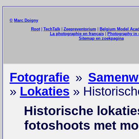
©
Marc Doigny
Root
|
TechTalk
|
Zeepreventorium
|
Belgium Model Aca
La photographie en français
|
Photography in 
Sitemap en zoekpagina
Fotografie
»
Samenwe
»
Lokaties
» Historisch
Historische lokatie
fotoshoots met mo