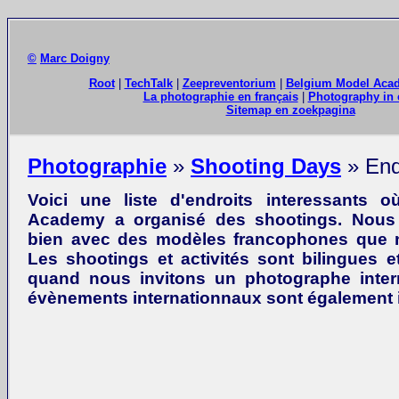
©
Marc Doigny
Root
|
TechTalk
|
Zeepreventorium
|
Belgium Model Aca
La photographie en français
|
Photography in 
Sitemap en zoekpagina
Photographie
»
Shooting Days
» End
Voici une liste d'endroits interessants 
Academy a organisé des shootings. Nous t
bien avec des modèles francophones que 
Les shootings et activités sont bilingues e
quand nous invitons un photographe intern
évènements internationnaux sont également 