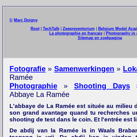
©
Marc Doigny
Root
|
TechTalk
|
Zeepreventorium
|
Belgium Model Aca
La photographie en français
|
Photography in 
Sitemap en zoekpagina
Fotografie
»
Samenwerkingen
»
Lok
Ramée
Photographie
»
Shooting Days
Abbaye La Ramée
L'abbaye de La Ramée est située au milieu de
son grand avantage quand tu recherches u
shooting de test dans le coin. Et l'entrée est li
De abdij van la Ramée is in Waals Braba