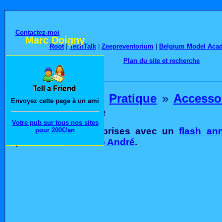
Contactez-moi
Marc Doigny
Root
|
TechTalk
|
Zeepreventorium
|
Belgium Model Aca
Plan du site et recherche
Photographie
»
Pratique
»
Accesso
Envoyez cette page à un ami
» Riccardo André
Votre pub sur tous nos sites
Quelques photos prises avec un
flash ann
pour 200€/an
photos de
Riccardo André
.