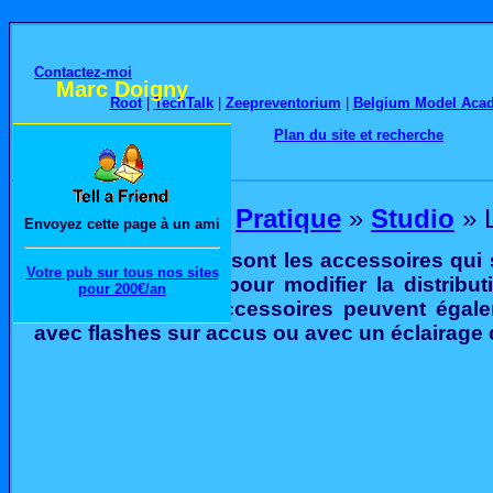
Contactez-moi
Marc Doigny
Root
|
TechTalk
|
Zeepreventorium
|
Belgium Model Aca
Plan du site et recherche
Photographie
»
Pratique
»
Studio
» L
Envoyez cette page à un ami
Les light modifiers sont les accessoires qui 
Votre pub sur tous nos sites
flashes de studio pour modifier la distribut
pour 200€/an
Certains de ces accessoires peuvent égalem
avec flashes sur accus ou avec un éclairage 