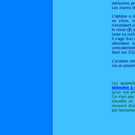
retrouvera p
Les zooms éta
L'optique a é
se visse, vi
n'existaient 
le miroir (
2
) 
toute sa surf
Il s'agit d'u
obturateur 
verticalemen
flash est 1/1
L'oculaire se
via un posemèt
Les apapreil
télémètre à
qu'un vrai p
Ce n'est pas
travailler e
recouvrir d'u
par tatonement