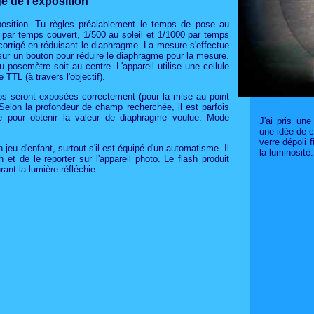
e de l'exposition
exposition. Tu règles préalablement le temps de pose au
 par temps couvert, 1/500 au soleil et 1/1000 par temps
e corrigé en réduisant le diaphragme. La mesure s'effectue
 sur un bouton pour réduire le diaphragme pour la mesure.
du posemètre soit au centre. L'appareil utilise une cellule
TTL (à travers l'objectif).
os seront exposées correctement (pour la mise au point
Selon la profondeur de champ recherchée, il est parfois
 pour obtenir la valeur de diaphragme voulue. Mode
J'ai pris une
une idée de c
verre dépoli 
n jeu d'enfant, surtout s'il est équipé d'un automatisme. Il
la luminosité.
 et de le reporter sur l'appareil photo. Le flash produit
ant la lumière réfléchie.