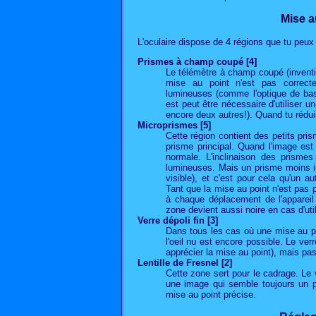
Mise a
L'oculaire dispose de 4 régions que tu peux u
Prismes à champ coupé [4]
Le télémètre à champ coupé (inventi
mise au point n'est pas correct
lumineuses (comme l'optique de base 
est peut être nécessaire d'utiliser 
encore deux autres!). Quand tu rédui
Microprismes [5]
Cette région contient des petits pr
prisme principal. Quand l'image est
normale. L'inclinaison des prisme
lumineuses. Mais un prisme moins in
visible), et c'est pour cela qu'un a
Tant que la mise au point n'est pas 
à chaque déplacement de l'appareil
zone devient aussi noire en cas d'uti
Verre dépoli fin [3]
Dans tous les cas où une mise au po
l'oeil nu est encore possible. Le ver
apprécier la mise au point), mais pa
Lentille de Fresnel [2]
Cette zone sert pour le cadrage. Le 
une image qui semble toujours un p
mise au point précise.