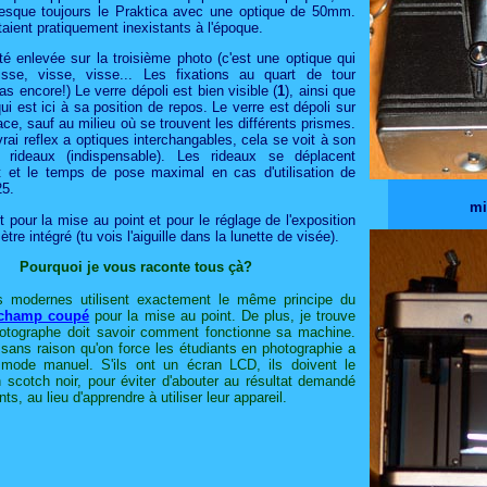
resque toujours le Praktica avec une optique de 50mm.
ient pratiquement inexistants à l'époque.
té enlevée sur la troisième photo (c'est une optique qui
sse, visse, visse... Les fixations au quart de tour
pas encore!) Le verre dépoli est bien visible (
1
), ainsi que
qui est ici à sa position de repos. Le verre est dépoli sur
ace, sauf au milieu où se trouvent les différents prismes.
n vrai reflex a optiques interchangables, cela se voit à son
à rideaux (indispensable). Les rideaux se déplacent
t et le temps de pose maximal en cas d'utilisation de
25.
mi
rt pour la mise au point et pour le réglage de l'exposition
re intégré (tu vois l'aiguille dans la lunette de visée).
Pourquoi je vous raconte tous çà?
s modernes utilisent exactement le même principe du
 champ coupé
pour la mise au point. De plus, je trouve
hotographe doit savoir comment fonctionne sa machine.
 sans raison qu'on force les étudiants en photographie a
n mode manuel. S'ils ont un écran LCD, ils doivent le
n scotch noir, pour éviter d'abouter au résultat demandé
s, au lieu d'apprendre à utiliser leur appareil.