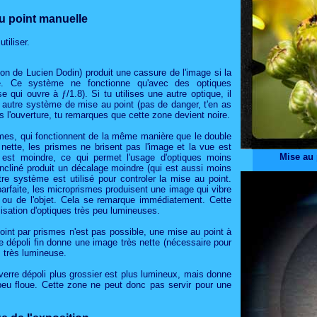
u point manuelle
tiliser.
on de Lucien Dodin) produit une cassure de l'image si la
e. Ce système ne fonctionne qu'avec des optiques
qui ouvre à ƒ/1.8). Si tu utilises une autre optique, il
un autre système de mise au point (pas de danger, t'en as
s l'ouverture, tu remarques que cette zone devient noire.
ismes, qui fonctionnent de la même manière que le double
 nette, les prismes ne brisent pas l'image et la vue est
Mise au 
s est moindre, ce qui permet l'usage d'optiques moins
cliné produit un décalage moindre (qui est aussi moins
utre système est utilisé pour controler la mise au point.
parfaite, les microprismes produisent une image qui vibre
 ou de l'objet. Cela se remarque immédiatement. Cette
lisation d'optiques très peu lumineuses.
int par prismes n'est pas possible, une mise au point à
re dépoli fin donne une image très nette (nécessaire pour
s très lumineuse.
verre dépoli plus grossier est plus lumineux, mais donne
eu floue. Cette zone ne peut donc pas servir pour une