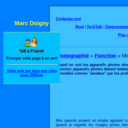
Contactez-moi
Marc Doigny
Root
|
TechTalk
|
Zeeprevento
Plan 
Photographie
»
Fonction
» Mo
Envoyez cette page à un ami
Quand on voit les appareils photos récen
premiers appareils photos étaient totale
Votre pub sur tous nos sites
considéré comme
"amateur"
par les pro
pour 200€/an
Mes parents avaient un simple appareil 
(quand je regarde les images prises dan