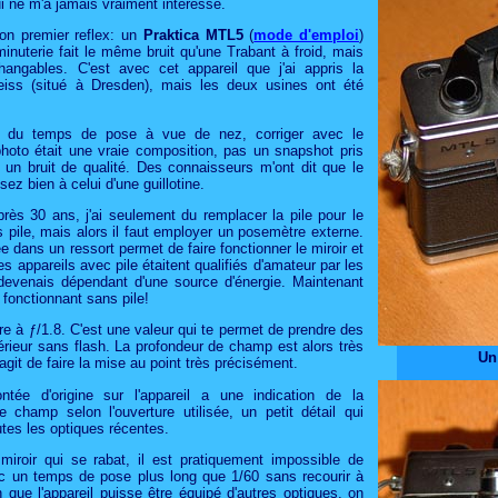
ui ne m'a jamais vraiment interessé.
on premier reflex: un
Praktica MTL5
(
mode d'emploi
)
 minuterie fait le même bruit qu'une Trabant à froid, mais
hangables. C'est avec cet appareil que j'ai appris la
Zeiss (situé à Dresden), mais les deux usines ont été
ge du temps de pose à vue de nez, corriger avec le
hoto était une vraie composition, pas un snapshot pris
it un bruit de qualité. Des connaisseurs m'ont dit que le
sez bien à celui d'une guillotine.
près 30 ans, j'ai seulement du remplacer la pile pour le
 pile, mais alors il faut employer un posemètre externe.
 dans un ressort permet de faire fonctionner le miroir et
es appareils avec pile étaitent qualifiés d'amateur par les
devenais dépendant d'une source d'énergie. Maintenant
 fonctionnant sans pile!
re à ƒ/1.8. C'est une valeur qui te permet de prendre des
térieur sans flash. La profondeur de champ est alors très
Un
s'agit de faire la mise au point très précisément.
ntée d'origine sur l'appareil a une indication de la
e champ selon l'ouverture utilisée, un petit détail qui
tes les optiques récentes.
iroir qui se rabat, il est pratiquement impossible de
vec un temps de pose plus long que 1/60 sans recourir à
 que l'appareil puisse être équipé d'autres optiques, on