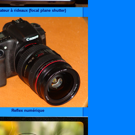
ateur à rideaux (focal plane shutter)
Reflex numérique