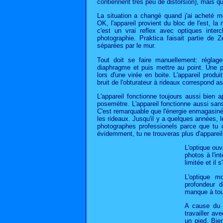
contiennent très peu de distorsion), mais q
La situation a changé quand j'ai acheté m
OK, l'appareil provient du bloc de l'est, la
c'est un vrai reflex avec optiques interc
photographie. Praktica faisait partie de 
séparées par le mur.
Tout doit se faire manuellement: régla
diaphragme et puis mettre au point. Une p
lors d'une virée en boite. L'appareil produ
bruit de l'obturateur à rideaux correspond as
L'appareil fonctionne toujours aussi bien a
posemètre. L'appareil fonctionne aussi sans
C'est remarquable que l'énergie enmagasinée
les rideaux. Jusqu'il y a quelques années, l
photographes professionels parce que tu 
évidemment, tu ne trouveras plus d'appareil
L'optique ouv
photos à l'in
limitée et il 
L'optique mo
profondeur d
manque à tou
A cause du m
travailler a
un pied. Bien