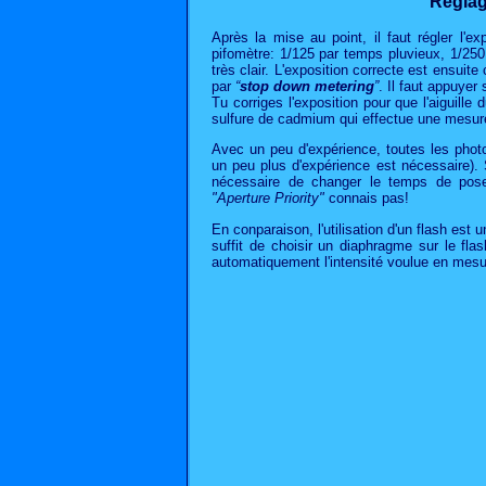
Réglag
Après la mise au point, il faut régler l'
pifomètre: 1/125 par temps pluvieux, 1/250
très clair. L'exposition correcte est ensuit
par
“
stop down metering
”
. Il faut appuyer
Tu corriges l'exposition pour que l'aiguille 
sulfure de cadmium qui effectue une mesure 
Avec un peu d'expérience, toutes les phot
un peu plus d'expérience est nécessaire). 
nécessaire de changer le temps de pose
"Aperture Priority"
connais pas!
En conparaison, l'utilisation d'un flash est u
suffit de choisir un diaphragme sur le flash
automatiquement l'intensité voulue en mesur