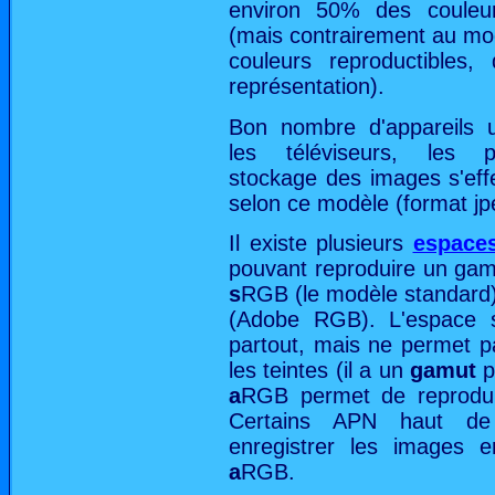
environ 50% des coule
(mais contrairement au modè
couleurs reproductibles
représentation).
Bon nombre d'appareils u
les téléviseurs, les p
stockage des images s'eff
selon ce modèle (format jpe
Il existe plusieurs
espace
pouvant reproduire un gamut
s
RGB (le modèle standard) 
(Adobe RGB). L'espace st
partout, mais ne permet p
les teintes (il a un
gamut
p
a
RGB permet de reproduir
Certains APN haut d
enregistrer les images
a
RGB.