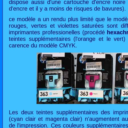
dispose aussi d'une cartouche d'encre noire 
d'encre et il y a moins de risques de bavures).
ce modèle a un rendu plus limité que le modè
rouges, vertes et violettes saturées sont diff
imprimantes professionelles (procédé
hexach
teintes supplémentaires (l'orange et le vert)
carence du modèle CMYK.
Les deux teintes supplémentaires des impri
(cyan clair et magenta clair) n'augmentent 
de l'impression. Ces couleurs supplémentaires