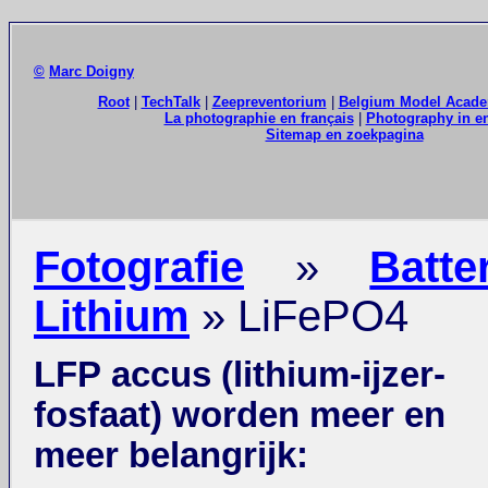
©
Marc Doigny
Root
|
TechTalk
|
Zeepreventorium
|
Belgium Model Acad
La photographie en français
|
Photography in e
Sitemap en zoekpagina
Fotografie
»
Batte
Lithium
» LiFePO4
LFP accus (lithium-ijzer-
fosfaat) worden meer en
meer belangrijk: