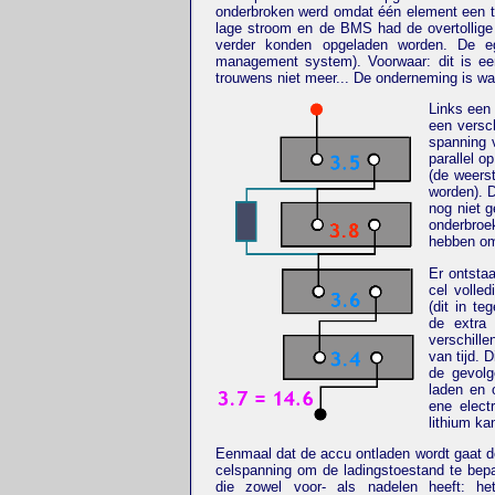
onderbroken werd omdat één element een te
lage stroom en de BMS had de overtollige
verder konden opgeladen worden. De eg
management system). Voorwaar: dit is een
trouwens niet meer... De onderneming is waars
Links een 
een versc
spanning 
parallel o
(de weerst
worden). 
nog niet g
onderbroe
hebben om 
Er ontstaa
cel volle
(dit in te
de extra
verschille
van tijd. D
de gevolg
laden en 
ene elect
lithium ka
Eenmaal dat de accu ontladen wordt gaat d
celspanning om de ladingstoestand te bepa
die zowel voor- als nadelen heeft: h