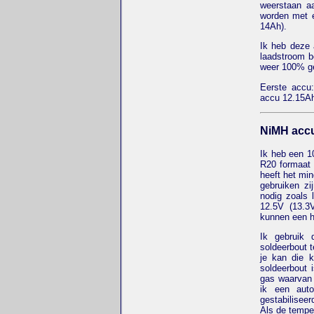
weerstaan a
worden met 
14Ah).
Ik heb deze 
laadstroom 
weer 100% ge
Eerste accu:
accu 12.15A
NiMH acc
Ik heb een 1
R20 formaat 
heeft het min
gebruiken zi
nodig zoals 
12.5V (13.3V
kunnen een h
Ik gebruik
soldeerbout 
je kan die k
soldeerbout 
gas waarvan 
ik een aut
gestabilisee
Als de tempe