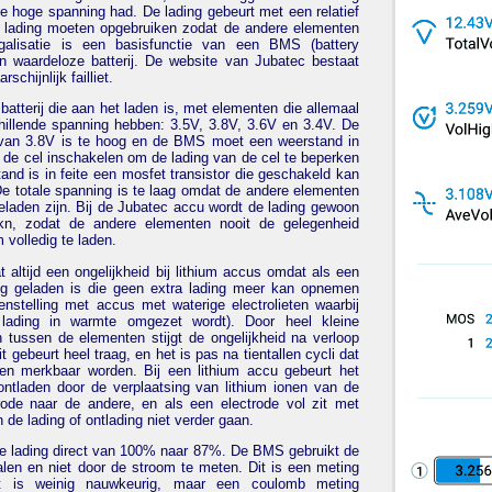
 hoge spanning had. De lading gebeurt met een relatief
 lading moeten opgebruiken zodat de andere elementen
alisatie is een basisfunctie van een BMS (battery
 waardeloze batterij. De website van Jubatec bestaat
chijnlijk failliet.
batterij die aan het laden is, met elementen die allemaal
hillende spanning hebben: 3.5V, 3.8V, 3.6V en 3.4V. De
van 3.8V is te hoog en de BMS moet een weerstand in
p de cel inschakelen om de lading van de cel te beperken
and is in feite een mosfet transistor die geschakeld kan
De totale spanning is te laag omdat de andere elementen
eladen zijn. Bij de Jubatec accu wordt de lading gewoon
kn, zodat de andere elementen nooit de gelegenheid
volledig te laden.
t altijd een ongelijkheid bij lithium accus omdat als een
dig geladen is die geen extra lading meer kan opnemen
genstelling met accus met waterige electrolieten waarbij
 lading in warmte omgezet wordt). Door heel kleine
n tussen de elementen stijgt de ongelijkheid na verloop
it gebeurt heel traag, en het is pas na tientallen cycli dat
en merkbaar worden. Bij een lithium accu gebeurt het
ontladen door de verplaatsing van lithium ionen van de
rode naar de andere, en als een electrode vol zit met
n de lading of ontlading niet verder gaan.
e lading direct van 100% naar 87%. De BMS gebruikt de
len en niet door de stroom te meten. Dit is een meting
et is weinig nauwkeurig, maar een coulomb meting