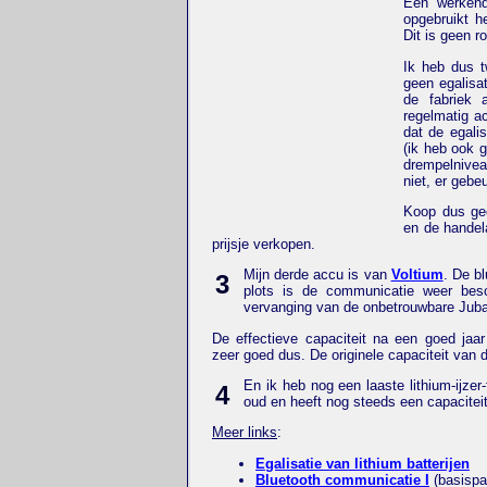
Een werkend
opgebruikt h
Dit is geen 
Ik heb dus t
geen egalisat
de fabriek 
regelmatig a
dat de egali
(ik heb ook 
drempelnivea
niet, er gebe
Koop dus gee
en de handel
prijsje verkopen.
Mijn derde accu is van
Voltium
. De b
3
plots is de communicatie weer besc
vervanging van de onbetrouwbare Jubat
De effectieve capaciteit na een goed jaa
zeer goed dus. De originele capaciteit van
En ik heb nog een laaste lithium-ijze
4
oud en heeft nog steeds een capacitei
Meer links
:
Egalisatie van lithium batterijen
Bluetooth communicatie I
(basispa