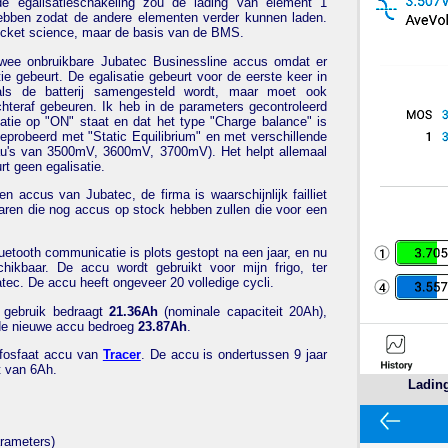
e egalisatieschakeling zou de lading van element 1
ebben zodat de andere elementen verder kunnen laden.
rocket science, maar de basis van de BMS.
wee onbruikbare Jubatec Businessline accus omdat er
ie gebeurt. De egalisatie gebeurt voor de eerste keer in
als de batterij samengesteld wordt, maar moet ook
chteraf gebeuren. Ik heb in de parameters gecontroleerd
satie op "ON" staat en dat het type "Charge balance" is
geprobeerd met "Static Equilibrium" en met verschillende
u's van 3500mV, 3600mV, 3700mV). Het helpt allemaal
urt geen egalisatie.
n accus van Jubatec, de firma is waarschijnlijk failliet
aren die nog accus op stock hebben zullen die voor een
luetooth communicatie is plots gestopt na een jaar, en nu
hikbaar. De accu wordt gebruikt voor mijn frigo, ter
ec. De accu heeft ongeveer 20 volledige cycli.
r gebruik bedraagt
21.36Ah
(nominale capaciteit 20Ah),
 de nieuwe accu bedroeg
23.87Ah
.
r-fosfaat accu van
Tracer
. De accu is ondertussen 9 jaar
t van 6Ah.
Ladin
rameters)