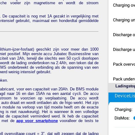
sche voeler zijn magnetisme en wordt de stroom
. De capaciteit is nog met 1A gezakt in vergelijking met
 intensief gebruikt, maximaal een honderdtal gemiddelde
hium-ijzer-fosfaat) geschikt zijn voor meer dan 1000
 niet positief. Mijn eerste accu Jubatec Businessline van
teit van 2Ah, terwijl die slechts een 50 cycli doorlopen
t wordt de lading onderbroken na 2.4Ah, een teken dat de
BMS onderbreekt de verbinding als de spanning van een
erd weinig intensief gebruikt.
oken.
Ladingsto
fabricant, voor een capaciteit van 20Ah. De BMS module
aagd naar 16 en dan 15Ah na een aantal cycli. De accu
stroom te voorzien op verplaatsing. De accu wordt
uto draait en wordt ontladen als de frigo werkt. Het zijn
de module na verloop van tijd moeite heeft om de exacte
ng is niet nauwkeurig). Het is wanneer ik een volledige
dat de capaciteit verminderd werd. Ik heb de capaciteit
de met de
app voor smartphone
vooralleer de tests te
l overvoltage count = 3", dat wilt zeggen dat de lading