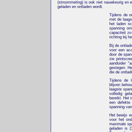
(stroommeting) is ook niet nauwkeurig en e
geladen en ontladen wordt.
Tijdens de o
met de laags
het laden s
spanning om
capaciteit z
richting bij h
Bij de ontlad
voor een acc
door de span
zie printscr
aanduider "a
gestegen. He
die de ontlad
Tijdens de l
blijven beho
laagste spann
volledig ge
bereikt. Het 
een defekte 
spanning van
Het bewijs w
voor het ond
maximale span
geladen is (