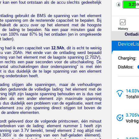
r kan een fout ontstaan als de accu slechts gedeeltelijk
ntlading gebruikt de BMS de spanning van het element
te spanning om de resterende capaciteit te bepalen. Bij
chakelt de accu over op het element met de hoogste
 de lading te bepalen. Na een paar minuten gaat de
Ontladi
o van 100% naar 87% bij het ontladen (en in omgekeerde
et laden).
ing had ik een capaciteit van
12.9Ah
, dit is echt te weinig
u van 20Ah. Het einde van de ontlading werd bepaald
ning van het element met de laagste spanning (2.702V),
een rechts een paar seconden voor de uitschakeling. De
antal uitschakelingen door onderspanning" is met één
t is dus duidelijk de te lage spanning van een element
ing onderbroken heeft.
ading stijgen alle spanningen, maar de verhoudingen
uden gedurende de volledige lading: het element met de
ing blijft zijn laagste spanning behouden en is dus niet
laden als een ander element zijn maximale spanning
is dus duidelijk een probleem van de egalisatie, want met
element zou zijn spanning direct stijgen tot boven de
 de andere elementen.
ordt geleverd door de volgende printscreen, één minuut
erbreken van de lading: element nummer 1 heeft zijn
ning van 3.7V bereikt, terwijl element 2 nog altijd niet
3.365V is de spanning van een half-geladen élément).