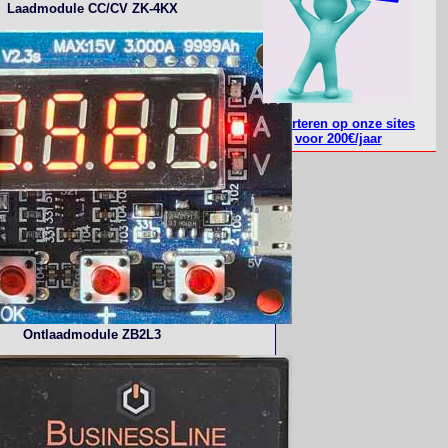
Laadmodule CC/CV ZK-4KX
Adverteren op onze sites
voor 200€/jaar
Ontlaadmodule ZB2L3