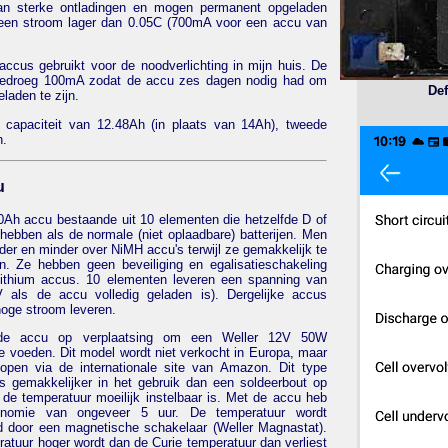
an sterke ontladingen en mogen permanent opgeladen
een stroom lager dan 0.05C (700mA voor een accu van
accus gebruikt voor de noodverlichting in mijn huis. De
bedroeg 100mA zodat de accu zes dagen nodig had om
Def
laden te zijn.
 capaciteit van 12.48Ah (in plaats van 14Ah), tweede
h.
u
0Ah accu bestaande uit 10 elementen die hetzelfde D of
hebben als de normale (niet oplaadbare) batterijen. Men
der en minder over NiMH accu's terwijl ze gemakkelijk te
jn. Ze hebben geen beveiliging en egalisatieschakeling
lithium accus. 10 elementen leveren een spanning van
 als de accu volledig geladen is). Dergelijke accus
oge stroom leveren.
 de accu op verplaatsing om een Weller 12V 50W
te voeden. Dit model wordt niet verkocht in Europa, maar
open via de internationale site van Amazon. Dit type
is gemakkelijker in het gebruik dan een soldeerbout op
de temperatuur moeilijk instelbaar is. Met de accu heb
onomie van ongeveer 5 uur. De temperatuur wordt
rd door een magnetische schakelaar (Weller Magnastat).
ratuur hoger wordt dan de Curie temperatuur dan verliest