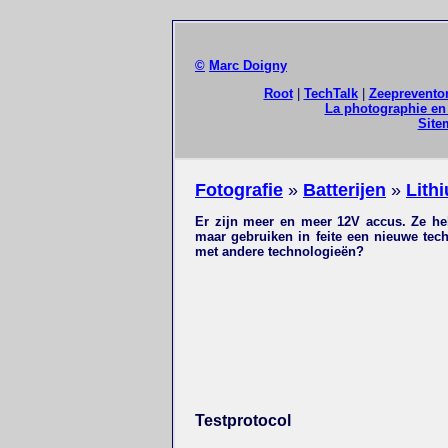
©
Marc Doigny
Root
|
TechTalk
|
Zeeprevento
La photographie en 
Site
Fotografie
»
Batterijen
»
Lith
Er zijn meer en meer 12V accus. Ze he
maar gebruiken in feite een nieuwe techn
met andere technologieën?
Testprotocol