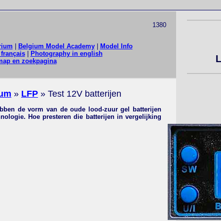
1380
rium
|
Belgium Model Academy
|
Model Info
français
|
Photography in english
L
map en zoekpagina
ium
»
LFP
» Test 12V batterijen
bben de vorm van de oude lood-zuur gel batterijen
ologie. Hoe presteren die batterijen in vergelijking