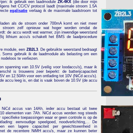
erijen: ik gebruik een laadmodule
ZK-4KX
(die door mijn
lgens het CC/CV protocol laadt (maximale stroom 1.5A
rrecte
egalisatie
verlaag ik de maximale laadstroom tot
eladen als de stroom onder 700mA komt en niet meer
de stroom zelf opnieuw wat hoger worden omdat de
dt: de accu wordt wat warmer, zijn inwendige weerstand
 Bij lithium accu's schakelt het BMS de laadprocedure
ere module, een
ZB2L3
. De gebruikte weerstand bedraagt
. Soms gebruik ik de laadmodule als belasting om een
 nodeloos te verliezen.
een spanning van 10.5V (veilig voor loodaccu's), maar ik
schil is trouwens zeer beperkt: de batterijcapaciteit
.5V en 12.50Ah voor een ontlading tot 10V (NiCd accu's).
de accu leeg is, en dat is vaak boven de 10.5V (de accu
u
 NiCd accus van 14Ah, ieder accu bestaat uit twee
 10 elementen van 7Ah. NiCd accus worden nog steeds
r specifieke toepassingen waar er geen controle is op de
tlading: eenvoudige speelgoed, noodverlichting,... De
en een lagere capaciteit per gewichtseenheid in
 met de recentere NiMH accu's, maar ze kunnen beter