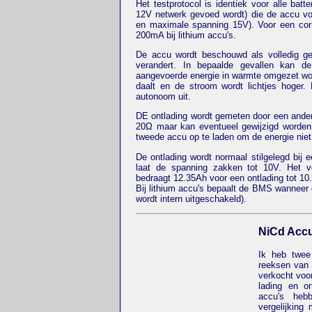
Het testprotocol is identiek voor alle batt
12V netwerk gevoed wordt) die de accu vo
en maximale spanning 15V). Voor een co
200mA bij lithium accu's.
De accu wordt beschouwd als volledig g
verandert. In bepaalde gevallen kan 
aangevoerde energie in warmte omgezet wor
daalt en de stroom wordt lichtjes hoger.
autonoom uit.
DE ontlading wordt gemeten door een and
20Ω maar kan eventueel gewijzigd worden
tweede accu op te laden om de energie niet
De ontlading wordt normaal stilgelegd bij 
laat de spanning zakken tot 10V. Het ver
bedraagt 12.35Ah voor een ontlading tot 10
Bij lithium accu's bepaalt de BMS wanneer 
wordt intern uitgeschakeld).
NiCd Acc
Ik heb twee
reeksen van
verkocht voo
lading en on
accu's hebb
vergelijking