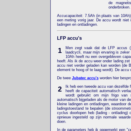
de magneti
onderbroken.
Accucapaciteit: 7.5Ah (in plaats van 10Ah)
een meting vorig jaar. De accu wordt niet
ladingen en ontladingen.
LFP accu's
Men zegt vaak dat de LFP accus (lit
1
laadcycli, maar mijn ervaring is zeker
10Ah heeft nu een overgebleven capaci
heeft. Als ik de accu weer onder lading ze
accu niet verder geladen kan worden (de 
element te hoog of te laag wordt). De accu w
De twee
Jubatec accu's
worden hier bespr
Ik heb een tweede accu van dezelfde 
2
heeft de capaciteit automatisch verl
wordt gebruikt om mijn frigo van 
automatisch bijgeladen als de motor van de a
kleine ladingen en ontladingen, waardoor 
ladingstoestand te bepalen (de stroommeti
cyclus doorlopen heb (lading - ontlading) 
opnieuw ingesteld op zijn normale waar
doen.
In de parameters heb ik opgemerkt een "cel