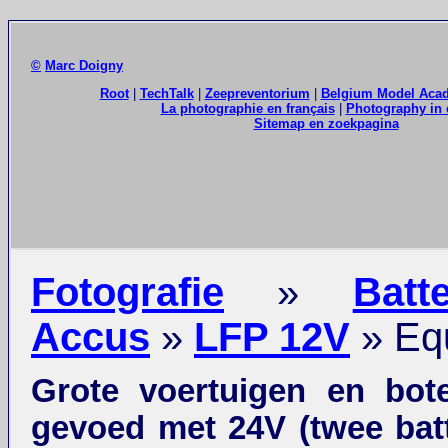
©
Marc Doigny
Root
|
TechTalk
|
Zeepreventorium
|
Belgium Model Aca
La photographie en français
|
Photography in 
Sitemap en zoekpagina
Fotografie
»
Batte
Accus
»
LFP 12V
» Equ
Grote voertuigen en bot
gevoed met 24V (twee batt