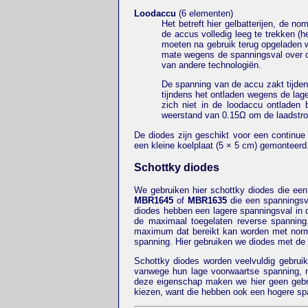
Loodaccu
(6 elementen)
Het betreft hier gelbatterijen, de no
de accus volledig leeg te trekken (he
moeten na gebruik terug opgeladen w
mate wegens de spanningsval over d
van andere technologiën.
De spanning van de accu zakt tijden
tijndens het ontladen wegens de lag
zich niet in de loodaccu ontladen
weerstand van 0.15Ω om de laadstro
De diodes zijn geschikt voor een continu
een kleine koelplaat (5 × 5 cm) gemonteerd
Schottky diodes
We gebruiken hier schottky diodes die een
MBR1645
of
MBR1635
die een spanningsva
diodes hebben een lagere spanningsval in d
de maximaal toegelaten reverse spannin
maximum dat bereikt kan worden met norma
spanning. Hier gebruiken we diodes met de 
Schottky diodes worden veelvuldig gebruik
vanwege hun lage voorwaartse spanning, 
deze eigenschap maken we hier geen gebru
kiezen, want die hebben ook een hogere sp