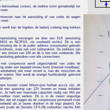
 betrouwbaar contact, de stekker komt gemakkelijk los
 meer.
omtoevoer naar de aansluiting af van zodra de wagen
g meer.
n wordt kan de frigobox de batterij zodanig leeg trekken
raansluiting vervangen we door een XLR aansluiting
3MXX en NC3FXX, zie voorbeeld rechts). Dit is een
sluiting die in de public address (sonorisatie) gebruikt
icrofoons, maar ook voor luidsprekers. De stekkers zijn
r een stroom van 10A en dit is hier ruim voldoende. We
ansluiting gebruiken voor alle connectoren.
 met compressor wordt uitgeschakeld van zodra de
ning onder een bepaald niveau komt (meestal instelbaar).
autobatterij niet meer recent is, kan die misschien de
er starten. Hier wordt de energie hoofdzakelijk geleverd
atterijen.
ijen kunnen zowel lithium-ijzer fosfaat accu's zijn, dit
die een spanning van 12V leveren en totaal ontladen
. Je hebt een maximale capaciteit nodig van 4Ah per
koelbox moet werken. Dit is in de meest ongustige
en, dat wil zeggen als de compresseur permanent moet
voorbeeld als je lauwe dranken in de frigo plaatst). De
xen (zoals de Dometic CFX-28) verbruiken slechts 5Ah