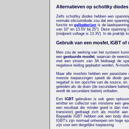
Alternatieven op schottky diodes
Zelfs schottky diodes hebben een spanning
normale siliciumdiode zou dat een spanning 
functie en
gelbatterijen
is de laadspanning
van 10° en 13.5V bij 25°). Deze spanning is
(midpoint voltage is 13.3V). In de praktijk
Gebruik van een mosfet, IGBT of 
Men zou de werking van het systeem kunne
een
gestuurde mosfet
, waarvan de weersta
met een stroom van 3A bedraagt de spa
negatieve leiding geplaatst worden, N-mos
Maar alle mosfets hebben een parasitaire d
meeste toepassingen speelt de diode geen
negatief is ten opzichte van de source, en 
geleiden als de drain (de secundaire batter
wordt de secundaire batterij ontladen.
Een
IGBT
gebruiken is ook geen oplossin
emitter en collector van minstens een ge
een resultaat die minder goed is dan met
transistor) gedraagt zich als mosfet aa
Bepaalde IGBT hebben ook een body diode
IGBT's zijn normaal ontworpen om hoge spa
zijn voor een dergelijke toepassing.