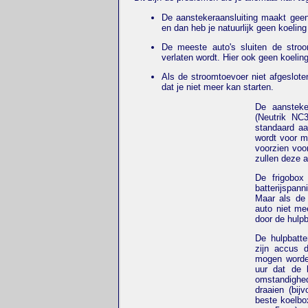
De aanstekeraansluiting maakt geen
en dan heb je natuurlijk geen koeling
De meeste auto's sluiten de stro
verlaten wordt. Hier ook geen koelin
Als de stroomtoevoer niet afgeslote
dat je niet meer kan starten.
De aansteke
(Neutrik NC
standaard aan
wordt voor m
voorzien voo
zullen deze a
De frigobox
batterijspan
Maar als de 
auto niet me
door de hulpb
De hulpbatter
zijn accus 
mogen worden
uur dat de 
omstandighed
draaien (bij
beste koelbo