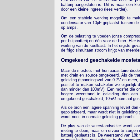
batterij aangesloten is. Dit is maar een 
door een kleine ingreep (lees verder).
Om een stabiele werking mogelijk te mak
condensator van 10µF geplaatst tussen de 
op amps.
Om de belasting te voeden (onze compress
per hulpbatterij en één voor de bron. Hier 
werking van de koelkast. In het ergste geva
de frigo simultaan stroom krijgt van meerde
Omgekeerd geschakelde mosfet
Maar de mosfets met hun parasitaire diode
met drain en source omgekeerd. Als de tra
geleiding (spanningsval van 0.7V en meer, 
positief te maken schakelen we eigenlijk d
dan minder dan 100mV). Een mosfet die om
hogere weerstand in geleiding dan ee
omgekeerd geschakeld, 10mΩ normaal ges
Als de bron een lagere spanning levert dan d
gepolariseerd, maar wordt niet in geleiding
wordt nooit in normale geleiding gebracht.
De plus van de weerstandsdeler wordt aan 
meting te doen, maar om ervoor te zorgen d
batterij geplaatst is. De weerstand van 18
er geen batterij geplaatst is is de weerst