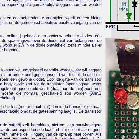
kleine beperking die gemakkelijk weggenomen kan worden
en en contactdender te vermijden wordt er een kleine
plus en de gemeenschappelijke positieve ingang van de
orkoelkast) gebruikt men opnieuw schottky diodes: één
is de spanningsval over de diode niet van belang voor de
l wordt er 2W in de diode ontwikkeld, zelfs minder als er
re bronnen.
s
 kunnen wel omgekeerd gebruikt worden, dat wil zeggen
nsistor omgekeerd gepoloariseerd wordt gaat de diode in
zoals een gewone diode). Door de gate van de transistor
e body diode kort via de transistor (spanningsval wordt
gekeerd geschakeld wordt (drain aan de min) heeft een
n mosfet die normaal geschakeld zou worden (30mΩ
chakeld).
e batterij (motor draait niet) dan is de transistor normaal
 geschakeld omdat de gatespanning laag is. De transistor
de batterij zelf betrokken, niet om een nauwkeurigere
at de corresponderende laad-led niet oplicht als er geen
k trekt immers de + ingang van de op-amp naar boven. Als
and niet verbonden en wordt de led niet ingeschakeld. De