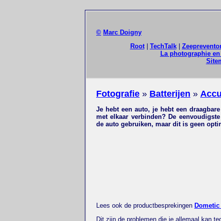
©
Marc Doigny
Root
|
TechTalk
|
Zeeprevento
La photographie en 
Site
Fotografie
»
Batterijen
»
Acc
Je hebt een auto, je hebt een draagbare
met elkaar verbinden? De eenvoudigste 
de auto gebruiken, maar dit is geen opt
Lees ook de productbesprekingen
Dometic
Dit zijn de problemen die je allemaal kan 