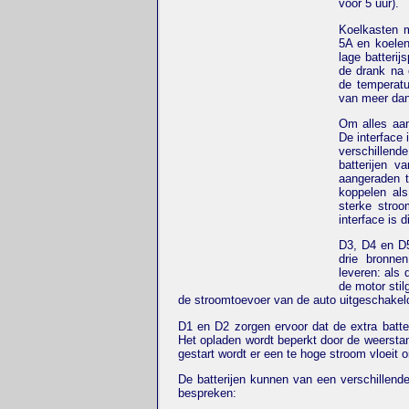
voor 5 uur).
Koelkasten m
5A en koelen
lage batteri
de drank na 
de temperatu
van meer dan
Om alles aan
De interface 
verschillend
batterijen v
aangeraden t
koppelen als
sterke stro
interface is d
D3, D4 en D5
drie bronne
leveren: als 
de motor stil
de stroomtoevoer van de auto uitgeschakeld
D1 en D2 zorgen ervoor dat de extra batte
Het opladen wordt beperkt door de weerstan
gestart wordt er een te hoge stroom vloeit o
De batterijen kunnen van een verschillend
bespreken: