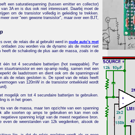
ft een saturatiespanning (tussen emitter en collector)
van 3A en is dus ook niet interessant. Daarbij moet de
en om de transistor volledig in geleiding te trekken.
 meer over "een gewone transistor", maar over een BJT,
lp
lais over, de relais die al gebruikt werd in
oude auto's met
ij ontladen zou worden via de dynamo als de motor niet
 heeft de schakeling de plus aan de massa, zoals in de
 één tot 4 secundaire batterijen (hot swappable). Per
 een stuurtransistor en een op-amp nodig, samen met een
eperkt de laadstroom en dient ook om de spanningsval
 als de relais gesloten is. De spoel van de relais heeft
vermogen van 120mW in de transistor ontwikkeld wordt
urd).
mogelijk om tot 4 secundaire batterijen te gebruiken.
ng is in het groen.
chta van de massa, maar ten opzichte van een spanning
jk alle soorten op amps te gebruiken en kan men ook
n negatieve spanning krijgt van de meest negatieve bron.
 je even de weerstanden van 12k wegdenken, alsook de
ieve lijn, is dat de relais gesloten wordt als er geen