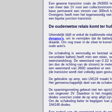
Een gewone transistor zoals de 2N3055 hee
van meer dan 1V voor een collectorstroom 
base permanent een stroom van 300mA krijg
Overigens heeft men het tegenwoordig niet
een bipolar junction transistor.
De ouderwetse relais komt ter hu
Uiteindelijk blijft er enkel de traditionele re
dynamo's
, om te vermijden dat de batter
draaide. Om nog meer in de sfeer te komen
oude auto's.
De schakeling is eenvoudig en bestaat uit
secundaire batterij heeft men een relais,
weerstandsbrug. De weerstand van 0.1Ω b
(en dus de richting van de stroom) te meten
een weerstand van 260Ω waardoor er een 
(de transistor wordt niet volledig open gestu
De gebruikte op amp, een LM124 maakt het 
Het gemeenschappelijk deel van de schakeli
De spanningsmeting gebeurt niet ten opzi
van ongeveer 2V. Daardoor is het mogeli
diodes voorzien zodat de op amp altijd zij
Om de schakeling beter te begrijpen kan
1N4148 diodes.
Een nadeel van de weerstand naar de posit