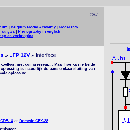
2057
rium
|
Belgium Model Academy
|
Model Info
français
|
Photography in english
map en zoekpagina
I
us
»
LFP 12V
» Interface
 koelkast met compresseur,... Maar hoe kan je beide
oplossing is natuurlijk de aansterekaansluiting van
imale oplossing.
 CDF-18
en
Dometic CFX-28
tegenkomen: