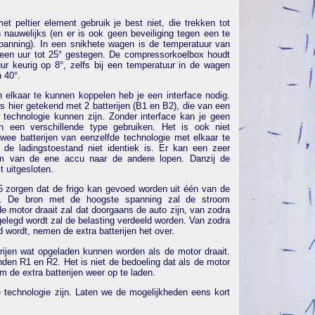
et peltier element gebruik je best niet, die trekken tot
 nauwelijks (en er is ook geen beveiliging tegen een te
jspanning). In een snikhete wagen is de temperatuur van
een uur tot 25° gestegen. De compressorkoelbox houdt
ur keurig op 8°, zelfs bij een temperatuur in de wagen
 40°.
 elkaar te kunnen koppelen heb je een interface nodig.
is hier getekend met 2 batterijen (B1 en B2), die van een
e technologie kunnen zijn. Zonder interface kan je geen
an een verschillende type gebruiken. Het is ook niet
wee batterijen van eenzelfde technologie met elkaar te
 de ladingstoestand niet identiek is. Er kan een zeer
om van de ene accu naar de andere lopen. Danzij de
it uitgesloten.
 zorgen dat de frigo kan gevoed worden uit één van de
n. De bron met de hoogste spanning zal de stroom
de motor draait zal dat doorgaans de auto zijn, van zodra
gelegd wordt zal de belasting verdeeld worden. Van zodra
 wordt, nemen de extra batterijen het over.
rijen wat opgeladen kunnen worden als de motor draait.
den R1 en R2. Het is niet de bedoeling dat als de motor
m de extra batterijen weer op te laden.
e technologie zijn. Laten we de mogelijkheden eens kort