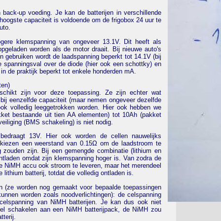
n back-up voeding. Je kan de batterijen in verschillende
hoogste capaciteit is voldoende om de frigobox 24 uur te
uto.
gere klemspanning van ongeveer 13.1V. Dit heeft als
 opgeladen worden als de motor draait. Bij nieuwe auto's
jen gebruiken wordt de laadspanning beperkt tot 14.1V (bij
 spanningsval over de diode (hier ook een schottky) en
in de praktijk beperkt tot enkele honderden mA.
ten)
eschikt zijn voor deze toepassing. Ze zijn echter wat
bij eenzelfde capaciteit (maar nemen ongeveer dezelfde
 ook volledig leeggetrokken worden. Hier ook hebben we
kket bestaande uit tien AA elementen) tot 10Ah (pakket
eiliging (BMS schakeling) is niet nodig.
bedraagt 13V. Hier ook worden de cellen nauwelijks
 kiezen een weerstand van 0.15Ω om de laadstroom te
g zouden zijn. Bij een gemengde combinatie (lithium en
ntladen omdat zijn klemspanning hoger is. Van zodra de
 de NiMH accu ook stroom te leveren, maar het merendeel
ithium batterij, totdat die volledig ontladen is.
en (ze worden nog gemaakt voor bepaalde toepassingen
 kunnen worden zoals noodverlichtingen): de celspanning
celspanning van NiMH batterijen. Je kan dus ook niet
llel schakelen aan een NiMH batterijpack, de NiMH zou
terij.