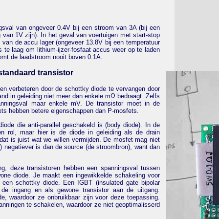
sval van ongeveer 0.4V bij een stroom van 3A (bij een
van 1V zijn). In het geval van voertuigen met start-stop
 van de accu lager (ongeveer 13.8V bij een temperatuur
 te laag om lithium-ijzer-fosfaat accus weer op te laden
 komt de laadstroom nooit boven 0.1A.
standaard transistor
n verbeteren door de schottky diode te vervangen door
nd in geleiding niet meer dan enkele mΩ bedraagt. Zelfs
nningsval maar enkele mV. De transistor moet in de
fets hebben betere eigenschappen dan P-mosfets.
iode die anti-parallel geschakeld is (body diode). In de
 rol, maar hier is de diode in geleiding als de drain
dat is juist wat we willen vermijden. De mosfet mag niet
ij) negatiever is dan de source (de stroombron), want dan
g, deze transistoren hebben een spanningsval tussen
wone diode. Je maakt een ingewikkelde schakeling voor
 een schottky diode. Een IGBT (insulated gate bipolar
n de ingang en als gewone transistor aan de uitgang.
, waardoor ze onbruikbaar zijn voor deze toepassing.
nningen te schakelen, waardoor ze niet geoptimalisserd