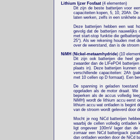
Lithium Ijzer Fosfaat
(4 elementen)
Dit zijn de beste batterijen voor ee
capaciteiten kopen, 5, 10, 20Ah. De 
laten werken, zelfs in een snikhete a
Deze batterijen hebben een wat ho
gevolg dat de batterijen nauwelijks
met start-stop funktie die gelbatteri
25°). Als we rekening houden met de
over de weerstand, dan is de stroom 
NiMH
(
Nickel-metaamhydride
) (10 elemen
Dit zijn ook batterijen die heel g
zwaarder dan de LIFePO4 batterijen 
plaats in). Deze batterijen kunnen
verschillende capaciteiten: 2Ah (pa
met 10 cellen op D formaat). Een bev
De spanning in geladen toestand 
opgeladen als de motor draait. We
beperken als de accus volledig lee
NiMH) wordt de lithium accu eerst o
lithium accu wat ontladen is begint
van de stroom wordt geleverd door de l
Mocht je nog NiCd batterijen hebb
waarbij de cellen volledig ontladen
ligt ongeveer 100mV lager dan de 
zomaar een NiCd batterijpack para
dan ontladen worden door de NiCd bat