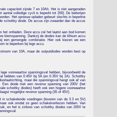
rmale capaciteit zijnde 7 en 10Ah. Het is niet aangeraden
t aantal volledige cycli is beperkt tot 200). De batterijen
orden. Het opnieuw opladen gebeurt slechts in beperkte
e schottky diode. De accus zijn zwaarder dan de accus
s het ontladen. Deze accu zal het laatst aan bod komen
ere klemspanning. Dankzij de diodes kan de lithium accu
 bij een gemengde combinatie. Hier ook kiezen we een
om te beperken bij lege accu.
e stroom van 10A, maar de outputdiodes worden best op
.
 lage voorwaartse spanningsval hebben, bijvoorbeeld de
l hebben van 0.45V bij 5A (en 0.35V bij 1A). Schottky
oorlaatrichting, maar die spanningsval hangt ook af van
g. Een diode met een reverse spanning van 200V (het
le schottky diodes) heeft ook een hogere voorwaartse
laagst mogelijke reverse spanning (35 of 45V).
t in schakelende voedingen (leveren van de 3.3 en 5V)
maar ook omdat ze geen schakelverliezen hebben. Van
ik, en het is zinloos van schottky diodes van 200V te
anningsval.