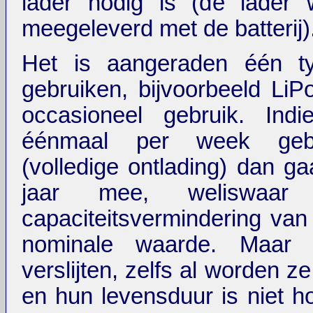
lader nodig is (de lader 
meegeleverd met de batterij)
Het is aangeraden één t
gebruiken, bijvoorbeeld LiP
occasioneel gebruik. Ind
éénmaal per week gebr
(volledige ontlading) dan g
jaar mee, weliswaa
capaciteitsvermindering va
nominale waarde. Maar 
verslijten, zelfs al worden ze
en hun levensduur is niet h