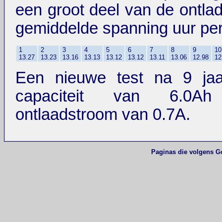
een groot deel van de ontladi
gemiddelde spanning uur per
1
2
3
4
5
6
7
8
9
10
13.27
13.23
13.16
13.13
13.12
13.12
13.11
13.06
12.98
12
Een nieuwe test na 9 jaa
capaciteit van 6.0A
ontlaadstroom van 0.7A.
Paginas die volgens G