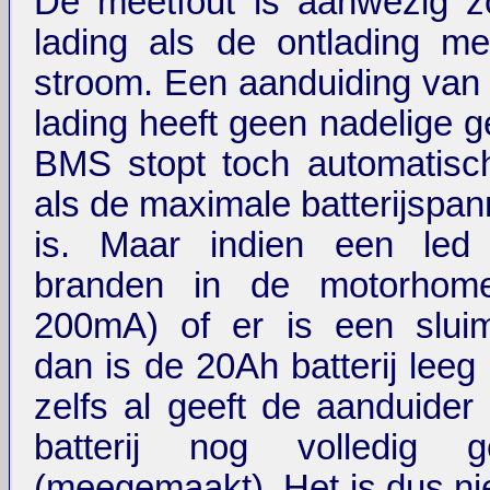
De meetfout is aanwezig z
lading als de ontlading m
stroom. Een aanduiding van 
lading heeft geen nadelige g
BMS stopt toch automatisc
als de maximale batterijspan
is. Maar indien een led l
branden in de motorhome
200mA) of er is een sluim
dan is de 20Ah batterij leeg
zelfs al geeft de aanduider
batterij nog volledig g
(meegemaakt). Het is dus nie