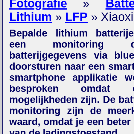
Fotografie
»
Batte
Lithium
»
LFP
» Xiaox
Bepalde lithium batteri
een monitoring 
batterijgegevens via blu
doorsturen naar een smar
smartphone applikatie w
besproken omdat 
mogelijkheden zijn. De bat
monitoring zijn de meer
waard, omdat je een beter
van de ladingstoestand.