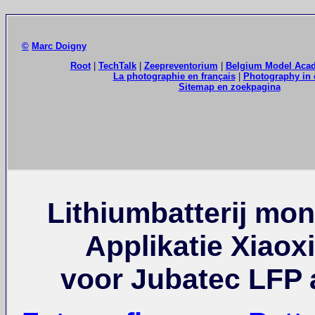
©
Marc Doigny
Root
|
TechTalk
|
Zeepreventorium
|
Belgium Model Aca
La photographie en français
|
Photography in 
Sitemap en zoekpagina
Lithiumbatterij mon
Applikatie Xiaox
voor Jubatec LFP