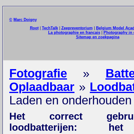
©
Marc Doigny
Root
|
TechTalk
|
Zeepreventorium
|
Belgium Model Aca
La photographie en français
|
Photography in 
Sitemap en zoekpagina
Fotografie
»
Batte
Oplaadbaar
»
Loodbat
Laden en onderhouden
Het correct gebr
loodbatterijen: he