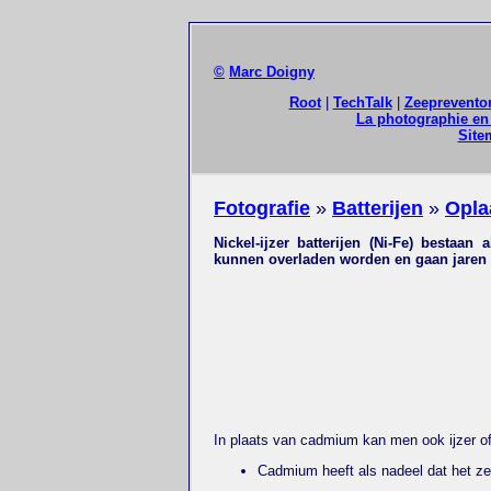
©
Marc Doigny
Root
|
TechTalk
|
Zeeprevento
La photographie en 
Site
Fotografie
»
Batterijen
»
Opla
Nickel-ijzer batterijen (Ni-Fe) bestaa
kunnen overladen worden en gaan jaren 
In plaats van cadmium kan men ook ijzer of
Cadmium heeft als nadeel dat het zeer