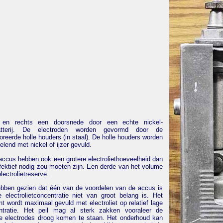
 en rechts een doorsnede door een echte nickel-
batterij. De electroden worden gevormd door de
oreerde holle houders (in staal). De holle houders worden
elend met nickel of ijzer gevuld.
ccus hebben ook een grotere electroliethoeveelheid dan
fektief nodig zou moeten zijn. Een derde van het volume
electrolietreserve.
bben gezien dat één van de voordelen van de accus is
 electrolietconcentratie niet van groot belang is. Het
t wordt maximaal gevuld met electroliet op relatief lage
ntratie. Het peil mag al sterk zakken vooraleer de
ve electrodes droog komen te staan. Het onderhoud kan