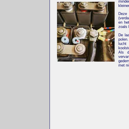
minde
kleine
Deze
(verda
en he
zoals 
De la
polen.
lucht
koolst
Als d
verva
gedem
met n