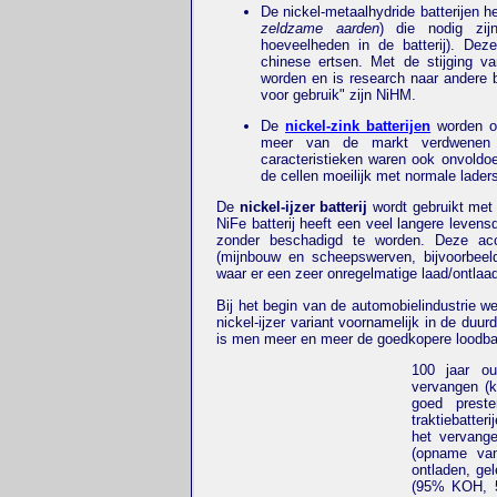
De nickel-metaalhydride batterijen h
zeldzame aarden
) die nodig zij
hoeveelheden in de batterij). Dez
chinese ertsen. Met de stijging va
worden en is research naar andere b
voor gebruik" zijn NiHM.
De
nickel-zink batterijen
worden op
meer van de markt verdwenen w
caracteristieken waren ook onvoldo
de cellen moeilijk met normale lade
De
nickel-ijzer batterij
wordt gebruikt met v
NiFe batterij heeft een veel langere leven
zonder beschadigd te worden. Deze accum
(mijnbouw en scheepswerven, bijvoorbeeld)
waar er een zeer onregelmatige laad/ontlaad
Bij het begin van de automobielindustrie wer
nickel-ijzer variant voornamelijk in de duur
is men meer en meer de goedkopere loodbat
100 jaar oud
vervangen (k
goed preste
traktiebatte
het vervange
(opname van 
ontladen, ge
(95% KOH, 5