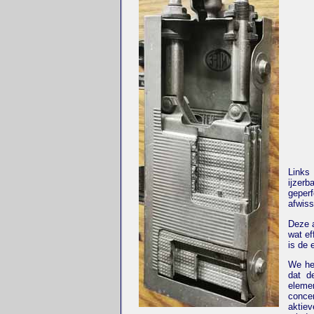
Links
ijzer
geperf
afwiss
Deze a
wat ef
is de 
We he
dat de
elemen
conce
aktie