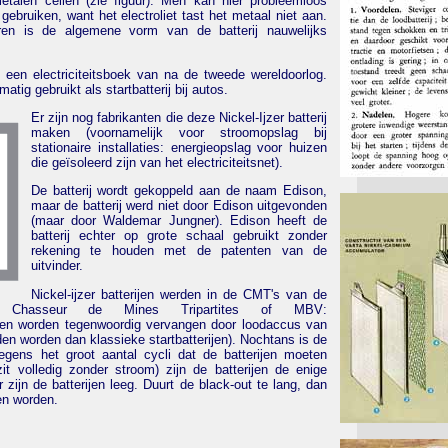
metalen cellen (zie figuur). Men kan hier probleemloos
 gebruiken, want het electroliet tast het metaal niet aan.
aren is de algemene vorm van de batterij nauwelijks
t een electriciteitsboek van na de tweede wereldoorlog.
atig gebruikt als startbatterij bij autos.
Er zijn nog fabrikanten die deze Nickel-Ijzer batterij
maken (voornamelijk voor stroomopslag bij
stationaire installaties: energieopslag voor huizen
die geïsoleerd zijn van het electriciteitsnet).
De batterij wordt gekoppeld aan de naam Edison,
maar de batterij werd niet door Edison uitgevonden
(maar door Waldemar Jungner). Edison heeft de
batterij echter op grote schaal gebruikt zonder
rekening te houden met de patenten van de
uitvinder.
Nickel-ijzer batterijen werden in de CMT's van de
: Chasseur de Mines Tripartites of MBV:
rijen worden tegenwoordig vervangen door loodaccus van
den worden dan klassieke startbatterijen). Nochtans is de
egens het groot aantal cycli dat de batterijen moeten
it volledig zonder stroom) zijn de batterijen de enige
zijn de batterijen leeg. Duurt de black-out te lang, dan
en worden.