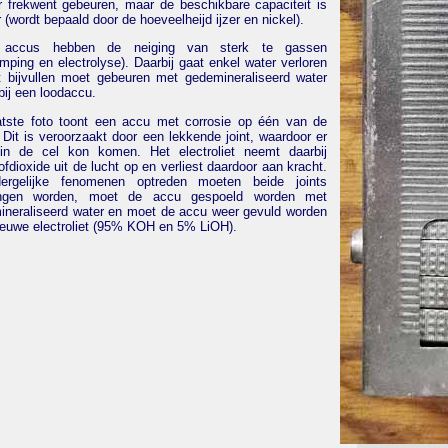
r frekwent gebeuren, maar de beschikbare capaciteit is
r (wordt bepaald door de hoeveelheijd ijzer en nickel).
 accus hebben de neiging van sterk te gassen
mping en electrolyse). Daarbij gaat enkel water verloren
t bijvullen moet gebeuren met gedemineraliseerd water
bij een loodaccu.
atste foto toont een accu met corrosie op één van de
 Dit is veroorzaakt door een lekkende joint, waardoor er
 in de cel kon komen. Het electroliet neemt daarbij
ofdioxide uit de lucht op en verliest daardoor aan kracht.
ergelijke fenomenen optreden moeten beide joints
ngen worden, moet de accu gespoeld worden met
ineraliseerd water en moet de accu weer gevuld worden
ieuwe electroliet (95% KOH en 5% LiOH).