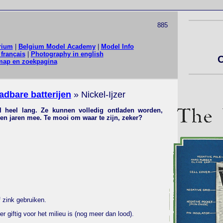
885
rium
|
Belgium Model Academy
|
Model Info
français
|
Photography in english
O
map en zoekpagina
adbare batterijen
» Nickel-Ijzer
n al heel lang. Ze kunnen volledig ontladen worden,
en jaren mee. Te mooi om waar te zijn, zeker?
 zink gebruiken.
 giftig voor het milieu is (nog meer dan lood).