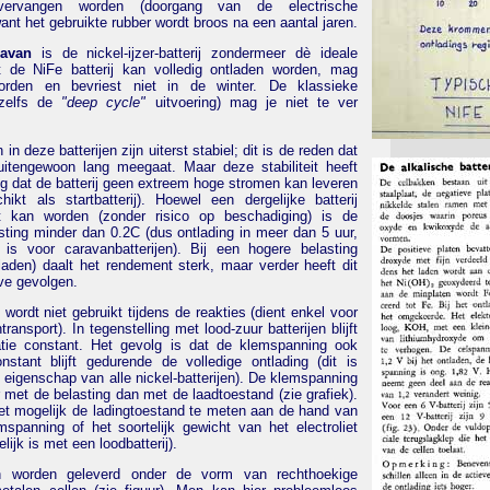
 vervangen worden (doorgang van de electrische
ant het gebruikte rubber wordt broos na een aantal jaren.
ravan
is de nickel-ijzer-batterij zondermeer dè ideale
nt de NiFe batterij kan volledig ontladen worden, mag
orden en bevriest niet in de winter. De klassieke
 (zelfs de
"deep cycle"
uitvoering) mag je niet te ver
in deze batterijen zijn uiterst stabiel; dit is de reden dat
buitengewoon lang meegaat. Maar deze stabiliteit heeft
lg dat de batterij geen extreem hoge stromen kan leveren
hikt als startbatterij). Hoewel een dergelijke batterij
t kan worden (zonder risico op beschadiging) is de
sting minder dan 0.2C (dus ontlading in meer dan 5 uur,
is voor caravanbatterijen). Bij een hogere belasting
tladen) daalt het rendement sterk, maar verder heeft dit
ve gevolgen.
t wordt niet gebruikt tijdens de reakties (dient enkel voor
transport). In tegenstelling met lood-zuur batterijen blijft
tie constant. Het gevolg is dat de klemspanning ook
stant blijft gedurende de volledige ontlading (dit is
 eigenschap van alle nickel-batterijen). De klemspanning
 met de belasting dan met de laadtoestand (zie grafiek).
iet mogelijk de ladingtoestand te meten aan de hand van
spanning of het soortelijk gewicht van het electroliet
lijk is met een loodbatterij).
en worden geleverd onder de vorm van rechthoekige