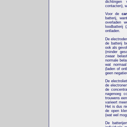
dichtingen
contacten), w
Voor de
ca
batterij, wa
overladen w
loodbatterij
ontladen.
De electroden 
de batterij 
ook als gevo
(minder gesc
zwaar belas
normale bela
wat normaal 
(laden of on
geen negatie
De electrolie
de electronen
de concentra
nagenoeg con
trouwens een
varieert meer
Het is dus n
de open klem
(wat wel moge
De batterij