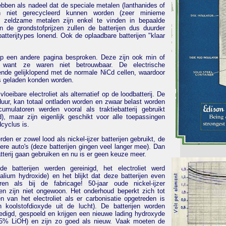
ebben als nadeel dat de speciale metalen (lanthanides of
n niet gerecycleerd kunnen worden (zeer minieme
e zeldzame metalen zijn enkel te vinden in bepaalde
n de grondstofprijzen zullen de batterijen dus duurder
atterijtypes lonend. Ook de oplaadbare batterijen "klaar
 een andere pagina besproken. Deze zijn ook min of
ant ze waren niet betrouwbaar. De electrische
ende gelijklopend met de normale NiCd cellen, waardoor
rs geladen konden worden.
loeibare electroliet als alternatief op de loodbatterij. De
sduur, kan totaal ontladen worden en zwaar belast worden
ulatoren werden vooral als traktiebatterij gebruikt
, maar zijn eigenlijk geschikt voor alle toepassingen
cyclus is.
den er zowel lood als nickel-ijzer batterijen gebruikt, de
dere auto's (deze batterijen gingen veel langer mee). Dan
terij gaan gebruiken en nu is er geen keuze meer.
e batterijen werden gereinigd, het electroliet werd
alium hydroxide) en het blijkt dat deze batterijen even
ren als bij de fabricage! 50-jaar oude nickel-ijzer
rijen zijn niet ongewoon. Het onderhoud beperkt zich tot
n van het electroliet als er carbonisatie opgetreden is
koolstofdioxyde uit de lucht). De batterijen worden
ledigd, gespoeld en krijgen een nieuwe lading hydroxyde
% LiOH) en zijn zo goed als nieuw. Vaak moeten de