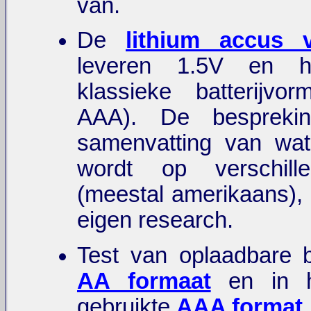
van.
De
lithium accus 
leveren 1.5V en 
klassieke batterijv
AAA). De bespreki
samenvatting van wat
wordt op verschill
(meestal amerikaans)
eigen research.
Test van oplaadbare ba
AA formaat
en in h
gebruikte
AAA format
.