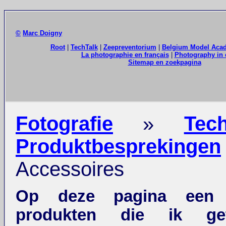
©
Marc Doigny
Root
|
TechTalk
|
Zeepreventorium
|
Belgium Model Aca
La photographie en français
|
Photography in 
Sitemap en zoekpagina
Fotografie
»
Tech
Produktbesprekingen
Accessoires
Op deze pagina een l
produkten die ik ge