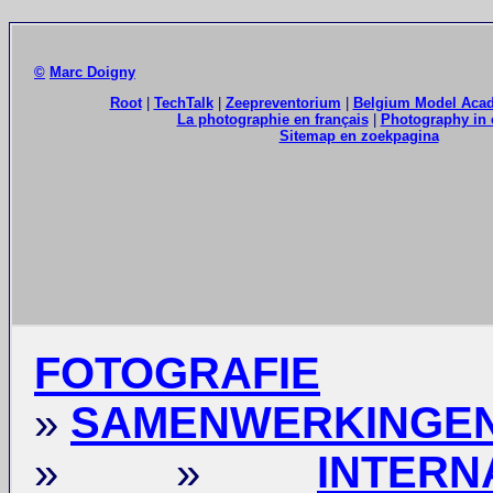
©
Marc Doigny
Root
|
TechTalk
|
Zeepreventorium
|
Belgium Model Aca
La photographie en français
|
Photography in 
Sitemap en zoekpagina
FOTOGRAFIE
»
SAMENWERKINGE
» »
INTERN